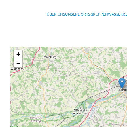
ÜBER UNS
UNSERE ORTSGRUPPEN
WASSERR
+
−